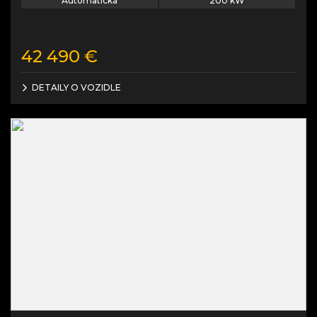
Automatická
200
kW
42 490
€
DETAILY O VOZIDLE