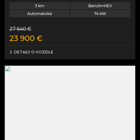
3
km
Benzín+HEV
Automatická
74
kW
27 640
€
23 900
€
DETAILY O VOZIDLE