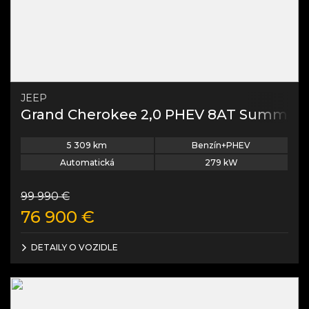
JEEP
Grand Cherokee 2,0 PHEV 8AT Summit
5 309
km
Benzín+PHEV
Automatická
279
kW
99 990
€
76 900
€
DETAILY O VOZIDLE