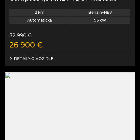
2
km
Benzín+HEV
Automatická
96
kW
32 990
€
26 900
€
DETAILY O VOZIDLE