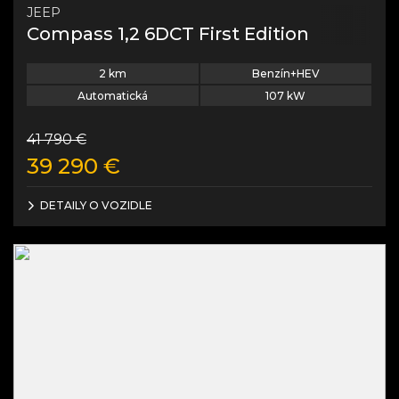
JEEP
Compass 1,2 6DCT First Edition
2
km
Benzín+HEV
Automatická
107
kW
41 790
€
39 290
€
DETAILY O VOZIDLE