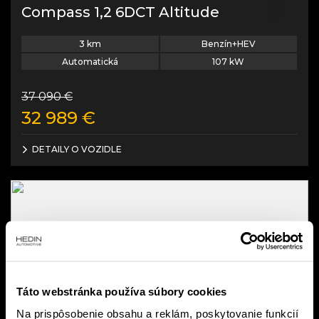
Compass 1,2 6DCT Altitude
3
km
Benzín+HEV
Automatická
107
kW
37 090
€
32 989
€
DETAILY O VOZIDLE
Táto webstránka používa súbory cookies
Na prispôsobenie obsahu a reklám, poskytovanie funkcií