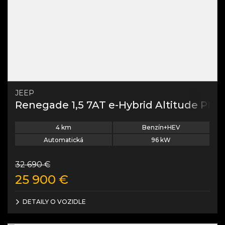
JEEP
Renegade 1,5 7AT e-Hybrid Altitude PLU
4
km
Benzín+HEV
Automatická
96
kW
32 690
€
25 900
€
DETAILY O VOZIDLE