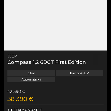
JEEP
Compass 1,2 6DCT First Edition
3
km
Benzín+HEV
Automatická
42 390
€
38 390
€
DETAILY O VOZIDLE