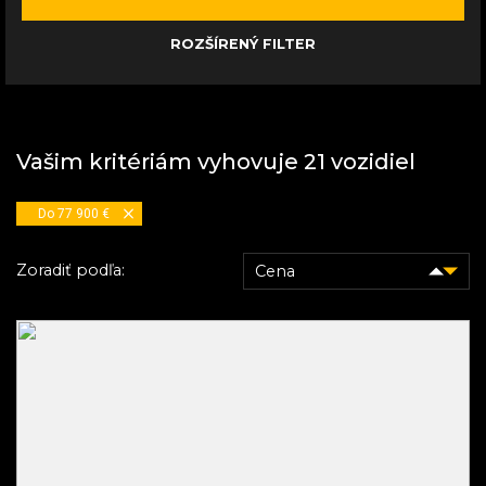
LOKALITA A PREDAJCA
ROZŠÍRENÝ FILTER
ZOBRAZIŤ VYFILTROVANÉ VOZIDLÁ
RESETOVAŤ FILTER
Vašim kritériám
vyhovuje
21
vozidiel
Do 77 900 €
Zoradiť podľa:
Cena
Názov
Kilometre