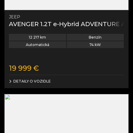
JEEP
AVENGER 1.2T e-Hybrid ADVENTURE AT S
12 217
km
Benzín
Automatická
74
kW
19 999
€
DETAILY O VOZIDLE