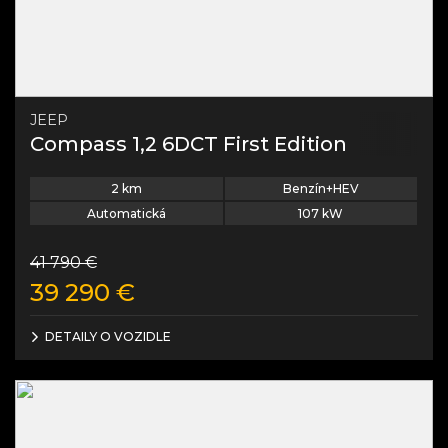
JEEP
Compass 1,2 6DCT First Edition
2
km
Benzín+HEV
Automatická
107
kW
41 790
€
39 290
€
DETAILY O VOZIDLE