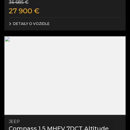
36 685
€
27 900
€
DETAILY O VOZIDLE
JEEP
Compass 1,5 MHEV 7DCT Altitude