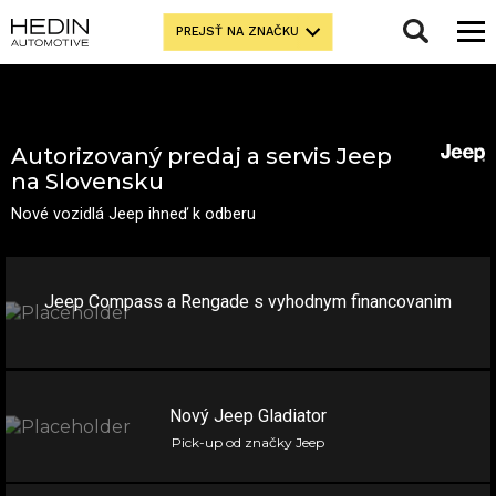
Filter
PREJSŤ NA ZNAČKU
ZÁKLADNÉ ÚDAJE O VOZIDLE
MODEL
Autorizovaný predaj a servis Jeep
Nerozhoduje
na Slovensku
Nové vozidlá Jeep ihneď k odberu
Jeep Compass a Rengade s vyhodnym financovanim
CENA
FARBA
Nový Jeep Gladiator
Pick-up od značky Jeep
Nerozhoduje