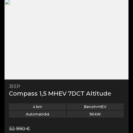
JEEP
Compass 1,5 MHEV 7DCT Altitude
4
km
Benzín+HEV
Automatická
96
kW
32 990
€