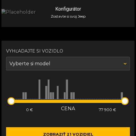
PRVÉ PRIHLÁSENIE VOZIDLA
Konfigurátor
Zostavte si svoj Jeep
Od
Do
POČET NAJAZDENÝCH KM
Od
Do
VYHĽADAJTE SI VOZIDLO
Vyberte si model
MOŽNÝ ODPOČET DPH
PODĽA ZVÝHODNENEJ PONUKY
-- Nerozhoduje --
CENA
ĎALŠIE TECHNICKÉ ÚDAJE
ZOBRAZIŤ
21
VOZIDIEL