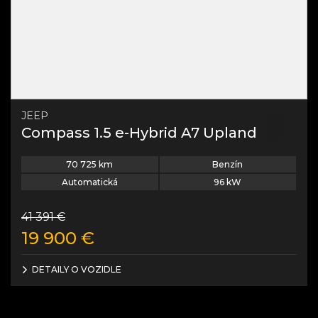
JEEP
Compass 1.5 e-Hybrid A7 Upland
70 725
km
Benzín
Automatická
96
kW
41 391
€
19 900
€
DETAILY O VOZIDLE