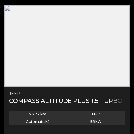
JEEP
COMPASS ALTITUDE PLUS 1.5 TURBO e-H
7 722
km
HEV
Automatická
96
kW