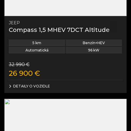
JEEP
Compass 1,5 MHEV 7DCT Altitude
5
km
Benzín+HEV
Automatická
96
kW
32 990
€
26 900
€
DETAILY O VOZIDLE