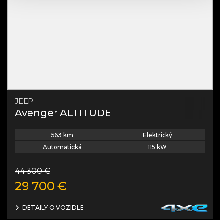
JEEP
Avenger ALTITUDE
563
km
Elektrický
Automatická
115
kW
44 300
€
29 700
€
DETAILY O VOZIDLE