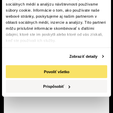
sociálnych médií a analýzu návštevnosti používame
súbory cookie. Informácie o tom, ako používate naše
webové stránky, poskytujeme aj našim partnerom v
oblasti sociálnych médií, inzercie a analýzy. Títo partneri
JEEP
môžu príslušné informácie skombinovať s ďalšími
COMPASS 1.3 TURBO PHEV HIGH UPLAN
údajmi, ktoré ste im poskytli alebo ktoré od vás získali,
keď ste používali ich služby.
11 871
km
HEV
Automatická
176
kW
Zobraziť detaily
52 316
€
32 900
€
Povoliť všetko
DETAILY O VOZIDLE
Prispôsobiť