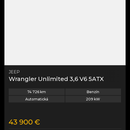
JEEP
Wrangler Unlimited 3,6 V6 5ATX
74 726
km
Benzín
Automatická
209
kW
43 900
€