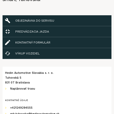
OBJEDNÁVKA DO SERVISU
PREDVÁDZACIA JAZDA
KONTAKTNÝ FORMULÁR
VÝKUP VOZIDIEL
Hedin Automotive Slovakia s. r. o.
Tuhovská 5
831 07 Bratislava
Naplánovať trasu
KONTAKTNÉ ÚDAJE
+421249294555
mb.tuhovska@hedinautomotive.sk