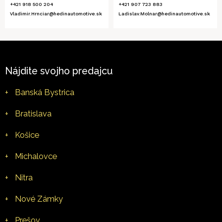
+421 918 500 204
+421 907 723 883
Vladimir.Hrnciar@hedinautomotive.sk
Ladislav.Molnar@hedinautomotive.sk
Nájdite svojho predajcu
+
Banská Bystrica
+
Bratislava
+
Košice
+
Michalovce
+
Nitra
+
Nové Zámky
+
Prešov