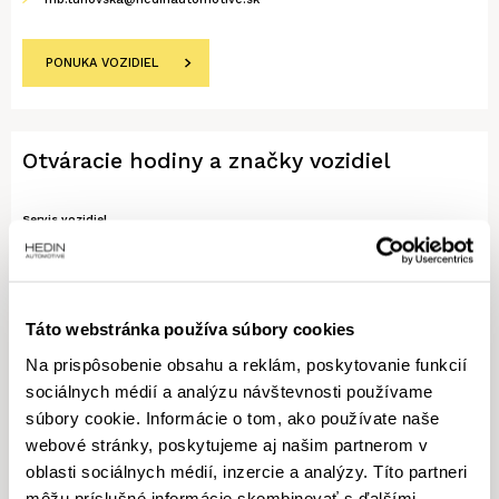
PONUKA VOZIDIEL
Otváracie hodiny a značky vozidiel
Servis vozidiel
Pracovné dni
07:00 - 20:00
Sobota
zatvorené
Nedeľa
zatvorené
Táto webstránka používa súbory cookies
DOSTUPNÉ PRE VOZIDLÁ
Na prispôsobenie obsahu a reklám, poskytovanie funkcií
smart
sociálnych médií a analýzu návštevnosti používame
súbory cookie. Informácie o tom, ako používate naše
webové stránky, poskytujeme aj našim partnerom v
oblasti sociálnych médií, inzercie a analýzy. Títo partneri
môžu príslušné informácie skombinovať s ďalšími