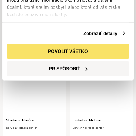
Servisný personál
údajmi, ktoré ste im poskytli alebo ktoré od vás získali,
keď ste používali ich služby.
SERVIS VOZIDIEL
Zobraziť detaily
POVOLIŤ VŠETKO
PRISPÔSOBIŤ
Vladimír Hrnčiar
Ladislav Molnár
Servisný poradca senior
Servisný poradca senior