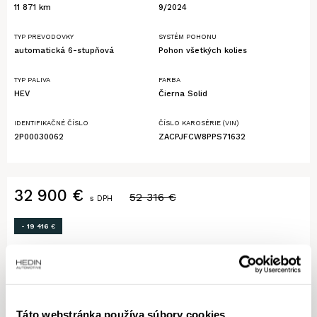
11 871 km
9/2024
TYP PREVODOVKY
SYSTÉM POHONU
automatická 6-stupňová
Pohon všetkých kolies
TYP PALIVA
FARBA
HEV
Čierna Solid
IDENTIFIKAČNÉ ČÍSLO
ČÍSLO KAROSÉRIE (VIN)
2P00030062
ZACPJFCW8PPS71632
32 900
€
52 316
€
s DPH
- 19 416
€
MÁM ZÁUJEM O VOZIDLO
Výmena vozidla na protihodnotu
Táto webstránka používa súbory cookies