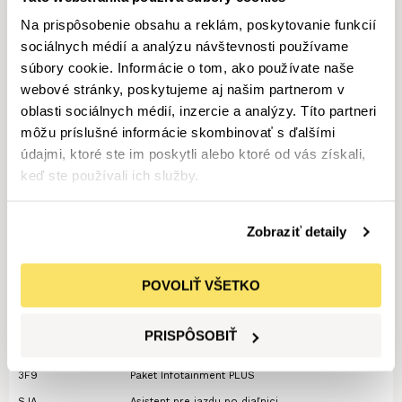
Sledovať vývoj ceny
Na prispôsobenie obsahu a reklám, poskytovanie funkcií
CENA NOVÉHO
sociálnych médií a analýzu návštevnosti používame
Od 52 316 €
súbory cookie. Informácie o tom, ako používate naše
MOŽNOSŤ ODPOČTU DPH
webové stránky, poskytujeme aj našim partnerom v
Áno
oblasti sociálnych médií, inzercie a analýzy. Títo partneri
môžu príslušné informácie skombinovať s ďalšími
údajmi, ktoré ste im poskytli alebo ktoré od vás získali,
DOPLŇUJÚCE INFORMÁCIE
keď ste používali ich služby.
Akciová cena !!! Záruka do 0/2029 alebo 100.000 km !!!
Zobraziť detaily
Doplnková výbava vozidla
JEEP COMPASS 1.3
TURBO PHEV HIGH UPLAND
POVOLIŤ VŠETKO
Kód výbavy
Popis výbavy
PRISPÔSOBIŤ
3E1
Paket PARK PLUS
3F9
Paket Infotainment PLUS
SJA
Asistent pre jazdu po diaľnici