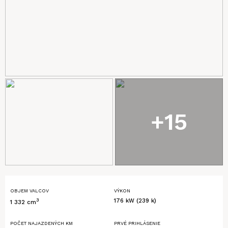
+15
OBJEM VALCOV
VÝKON
3
176 kW (239 k)
1 332 cm
POČET NAJAZDENÝCH KM
PRVÉ PRIHLÁSENIE