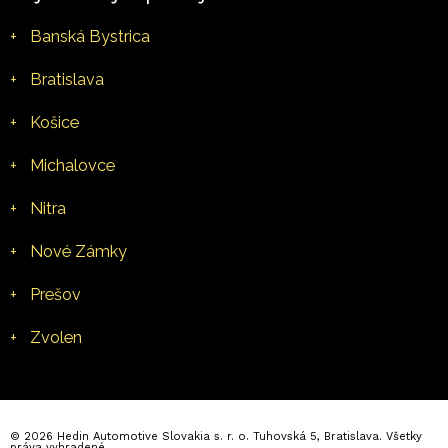
+
Banská Bystrica
+
Bratislava
+
Košice
+
Michalovce
+
Nitra
+
Nové Zámky
+
Prešov
+
Zvolen
© 2026 Hedin Automotive Slovakia s. r. o. Tuhovská 5, Bratislava. Všetky
práva vyhradené.