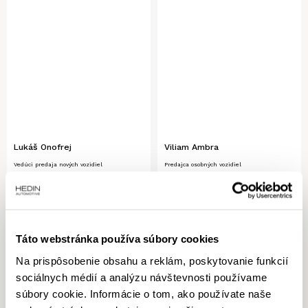
Lukáš Onofrej
Viliam Ambra
Vedúci predaja nových vozidiel
Predajca osobných vozidiel
+421 908 754 937
+421 905 912 744
Lukas.Onofrej@hedinautomotive.sk
Viliam.Ambra@hedinautomotive.sk
Táto webstránka používa súbory cookies
Na prispôsobenie obsahu a reklám, poskytovanie funkcií
sociálnych médií a analýzu návštevnosti používame
súbory cookie. Informácie o tom, ako používate naše