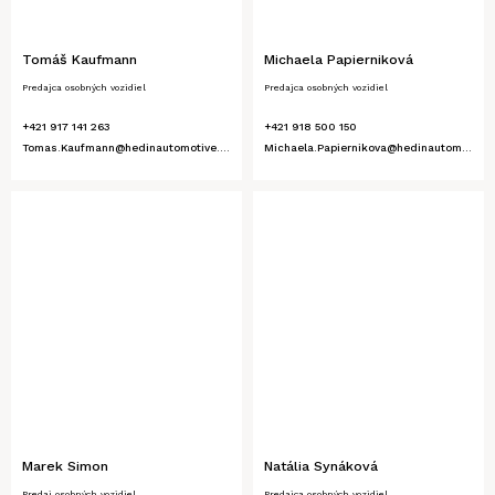
Tomáš Kaufmann
Michaela Papierniková
Predajca osobných vozidiel
Predajca osobných vozidiel
+421 917 141 263
+421 918 500 150
Tomas.Kaufmann@hedinautomotive.sk
Michaela.Papiernikova@hedinautomotive.sk
Marek Simon
Natália Synáková
Predaj osobných vozidiel
Predajca osobných vozidiel