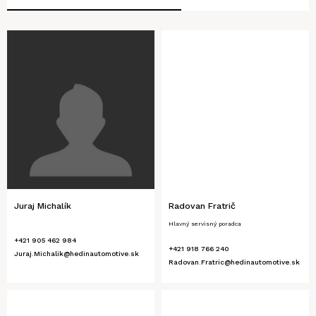
Juraj Michalík
Radovan Fratrič
Hlavný servisný poradca
+421 905 462 984
+421 918 766 240
Juraj.Michalik@hedinautomotive.sk
Radovan.Fratric@hedinautomotive.sk