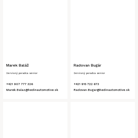
Marek Baláž
Radovan Bugár
Servisný poradca senior
Servisný poradca senior
+421 907 777 326
+421 915 722 673
Marek.Balaz@hedinautomotive.sk
Radovan.Bugar@hedinautomotive.sk