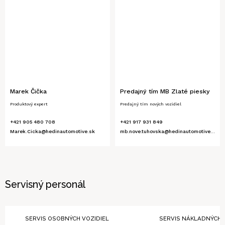
Marek Čička
Predajný tím MB Zlaté piesky
Produktový expert
Predajný tím nových vozidiel
+421 905 480 708
+421 917 931 849
Marek.Cicka@hedinautomotive.sk
mb.nove.tuhovska@hedinautomotive.sk
Servisný personál
SERVIS OSOBNÝCH VOZIDIEL
SERVIS NÁKLADNÝCH 