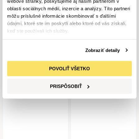
webové stránky, poskytujeme aj našim partnerom v
oblasti sociálnych médií, inzercie a analýzy. Títo partneri
môžu príslušné informácie skombinovať s ďalšími
údajmi, ktoré ste im poskytli alebo ktoré od vás získali,
keď ste používali ich služby.
Lenka Fabová
Richard Gogola
Zobraziť detaily
Predajca osobných vozidiel
Predajca osobných vozidiel
+421 918 500 198
+421 918 500 245
Lenka.Fabova@hedinautomotive.sk
Richard.Gogola@hedinautomotive.sk
POVOLIŤ VŠETKO
PRISPÔSOBIŤ