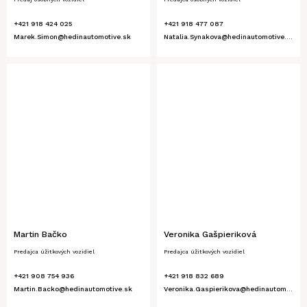
+421 918 424 025
+421 918 477 087
Marek.Simon@hedinautomotive.sk
Natalia.Synakova@hedinautomotive.sk
Martin Bačko
Veronika Gašpieriková
Predajca úžitkových vozidiel
Predajca úžitkových vozidiel
+421 908 754 936
+421 918 832 689
Martin.Backo@hedinautomotive.sk
Veronika.Gaspierikova@hedinautomotive.sk