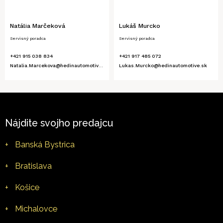
Natália Marčeková
Lukáš Murcko
Servisný poradca
Servisný poradca
+421 915 038 834
+421 917 485 072
Natalia.Marcekova@hedinautomotive.sk
Lukas.Murcko@hedinautomotive.sk
Nájdite svojho predajcu
+
Banská Bystrica
+
Bratislava
+
Košice
+
Michalovce