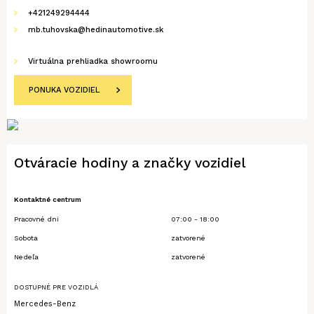
+421249294444
mb.tuhovska@hedinautomotive.sk
Virtuálna prehliadka showroomu
PONUKA VOZIDIEL
Otváracie hodiny a značky vozidiel
Kontaktné centrum
Pracovné dni
07:00 - 18:00
Sobota
zatvorené
Nedeľa
zatvorené
DOSTUPNÉ PRE VOZIDLÁ
Mercedes-Benz