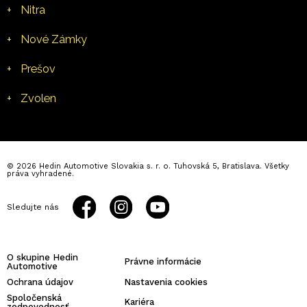
+
Nitra
+
Nové Zámky
+
Prešov
+
Zvolen
© 2026 Hedin Automotive Slovakia s. r. o. Tuhovská 5, Bratislava. Všetky
práva vyhradené.
Sledujte nás
O skupine Hedin
Právne informácie
Automotive
Ochrana údajov
Nastavenia cookies
Spoločenská
Kariéra
zodpovednosť