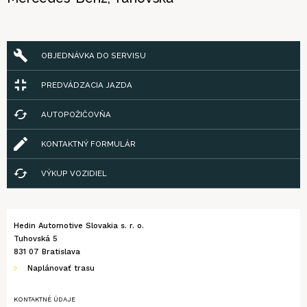
OBJEDNÁVKA DO SERVISU
PREDVÁDZACIA JAZDA
AUTOPOŽIČOVŇA
KONTAKTNÝ FORMULÁR
VÝKUP VOZIDIEL
Hedin Automotive Slovakia s. r. o.
Tuhovská 5
831 07 Bratislava
Naplánovať trasu
KONTAKTNÉ ÚDAJE