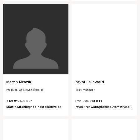
Martin Mrázik
Pavol Frühwald
Predajca úžitkových vozidiel
Fleet manager
+421 915 595 867
+421 905 818 844
Martin.Mrazik@hedinautomotive.sk
Pavol.Fruhwald@hedinautomotive.sk