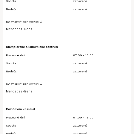
Sobota
zatvorené
Nedeľa
zatvorené
DOSTUPNÉ PRE VOZIDLÁ
Mercedes-Benz
Klampiarske a lakovnícke centrum
Pracovné dni
07:00 - 18:00
Sobota
zatvorené
Nedeľa
zatvorené
DOSTUPNÉ PRE VOZIDLÁ
Mercedes-Benz
Požičovňa vozidiel
Pracovné dni
07:00 - 18:00
Sobota
zatvorené
Nedeľa
zatvorené