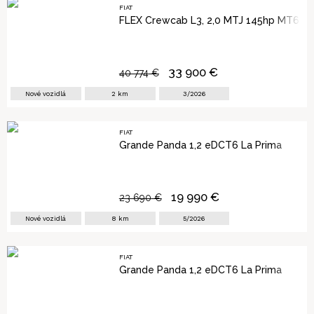
FIAT
FLEX Crewcab L3, 2,0 MTJ 145hp MT6, €
33 900
€
40 774
€
Nové vozidlá
2
km
3/2026
FIAT
Grande Panda 1,2 eDCT6 La Prima
19 990
€
23 690
€
Nové vozidlá
8
km
5/2026
FIAT
Grande Panda 1,2 eDCT6 La Prima