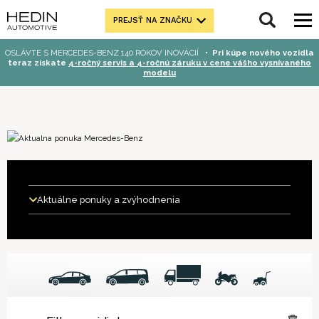
PREJSŤ NA ZNAČKU
OSLÁVTE S MERCEDES-BENZ 140 ROKOV INOVÁCIÍ
•
Pri kúpe nového vozidla
teraz získate
4-ročný servis a 4-ročnú záruku v cene vášho vysnívaného
modelu
Aktuálne ponuky a zvýhodnenia