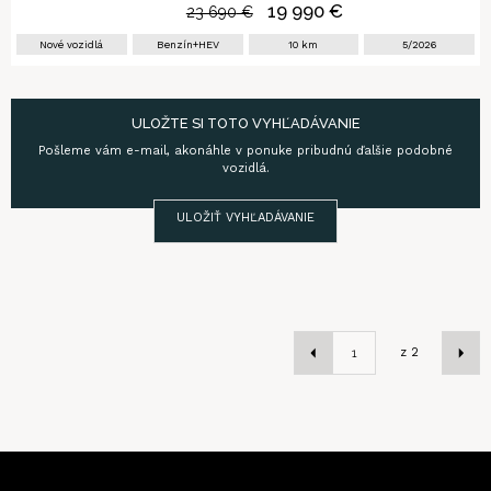
19 990
€
23 690
€
Nové vozidlá
Benzín+HEV
10
km
5/2026
ULOŽTE SI TOTO VYHĽADÁVANIE
Pošleme vám e-mail, akonáhle v ponuke pribudnú ďalšie podobné
vozidlá.
ULOŽIŤ VYHĽADÁVANIE
z
2