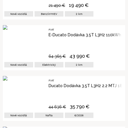
19 490
€
21 490
€
Nové vozidlá
Benzín+HEV
2
km
FIAT
E-Ducato Dodávka 3.5T L3H2 110kWh
43 990
€
64 365
€
Nové vozidlá
Elektrický
2
km
FIAT
Ducato Dodávka 3.5T L3H2 2.2 MTJ 180 
35 790
€
44 636
€
Nové vozidlá
Nafta
6/2026