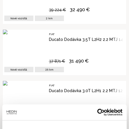
32 490
€
39 224
€
Nové vozidlá
2
km
FIAT
Ducato Dodávka 3.5T L2H2 2.2 MTJ 140 
31 490
€
37 871
€
Nové vozidlá
25
km
FIAT
Ducato Dodávka 3.0T L2H1 2.2 MTJ 120 
27 290
€
32 767
€
Nové vozidlá
2
km