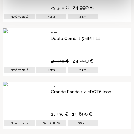
24 990
€
29 340
€
Nové vozidlá
Nafta
2
km
FIAT
Doblo Combi 1,5 6MT L1
24 990
€
29 340
€
Nové vozidlá
Nafta
2
km
FIAT
Grande Panda 1,2 eDCT6 Icon
19 690
€
21 390
€
Nové vozidlá
Benzín+HEV
38
km