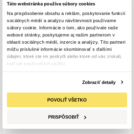
Táto webstránka používa súbory cookies
FIAT
Na prispôsobenie obsahu a reklám, poskytovanie funkcií
Ducato Dodávka 3.0T L2H1 2.2 MTJ 120 
sociálnych médií a analýzu návštevnosti používame
súbory cookie. Informácie o tom, ako používate naše
webové stránky, poskytujeme aj našim partnerom v
27 290
€
32 767
€
oblasti sociálnych médií, inzercie a analýzy. Títo partneri
Nové vozidlá
2
km
môžu príslušné informácie skombinovať s ďalšími
údajmi, ktoré ste im poskytli alebo ktoré od vás získali,
FIAT
keď ste používali ich služby.
Ulysse 2,2 8AT Icon L3
Zobraziť detaily
46 590
€
51 590
€
Nové vozidlá
Nafta
3
km
POVOLIŤ VŠETKO
FIAT
PRISPÔSOBIŤ
Doblo Combi 1,5 6MT L1