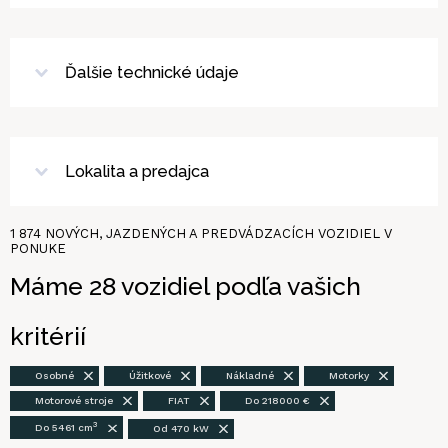
Ďalšie technické údaje
Lokalita a predajca
1 874
NOVÝCH, JAZDENÝCH A PREDVÁDZACÍCH VOZIDIEL V
PONUKE
Máme
28
vozidiel
podľa vašich
kritérií
Osobné
Úžitkové
Nákladné
Motorky
Motorové stroje
FIAT
Do 218000 €
3
Do 5461 cm
Od 470 kW