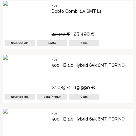
FIAT
Doblo Combi 1,5 6MT L1
25 490
€
29 940
€
Nové vozidlá
Nafta
2
km
FIAT
500 HB 1,0 Hybrid 65k 6MT TORINO
19 990
€
22 089
€
Nové vozidlá
Benzín+HEV
2
km
FIAT
500 HB 1,0 Hybrid 65k 6MT TORINO