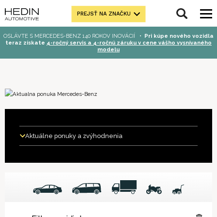
PREJSŤ NA ZNAČKU
OSLÁVTE S MERCEDES-BENZ 140 ROKOV INOVÁCIÍ
•
Pri kúpe nového vozidla
teraz získate
4-ročný servis a 4-ročnú záruku v cene vášho vysnívaného
modelu
Aktuálne ponuky a zvýhodnenia