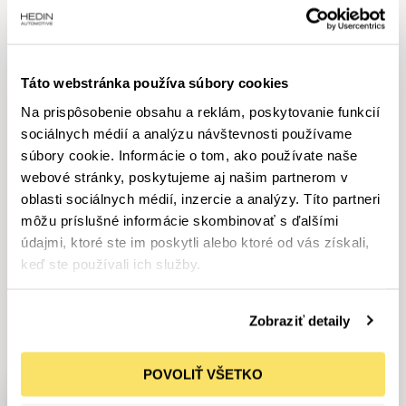
Ďalšie technické údaje
Táto webstránka používa súbory cookies
Na prispôsobenie obsahu a reklám, poskytovanie funkcií
sociálnych médií a analýzu návštevnosti používame
súbory cookie. Informácie o tom, ako používate naše
Lokalita a predajca
webové stránky, poskytujeme aj našim partnerom v
oblasti sociálnych médií, inzercie a analýzy. Títo partneri
1 884
NOVÝCH, JAZDENÝCH A PREDVÁDZACÍCH VOZIDIEL V
môžu príslušné informácie skombinovať s ďalšími
PONUKE
údajmi, ktoré ste im poskytli alebo ktoré od vás získali,
Máme
1
vozidlo
podľa vašich kritérií
keď ste používali ich služby.
Osobné
Úžitkové
Nákladné
Motorky
3
Zobraziť detaily
Motorové stroje
Do 800000 €
Do 6592 cm
Od 620 kW
Jeep - Limitovaná ponuka
POVOLIŤ VŠETKO