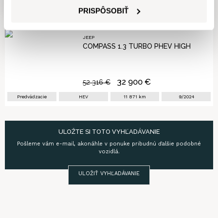
DÁTUM PRIDANIA
z
1
PRISPÔSOBIŤ
NÁZOV
CENA
JEEP
COMPASS 1.3 TURBO PHEV HIGH
PRVÉ PRIHLÁSENIE
KILOMETRE
32 900
€
52 316
€
Predvádzacie
HEV
11 871
km
9/2024
ULOŽTE SI TOTO VYHĽADÁVANIE
Pošleme vám e-mail, akonáhle v ponuke pribudnú ďalšie podobné
vozidlá.
ULOŽIŤ VYHĽADÁVANIE