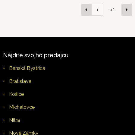
z
1
Nájdite svojho predajcu
+
Banská Bystrica
+
Bratislava
+
Košice
+
Michalovce
+
Nitra
+
Nové Zámky