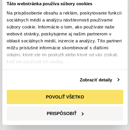
Táto webstránka používa súbory cookies
KIA
Na prispôsobenie obsahu a reklám, poskytovanie funkcií
EV2 AIR FWD SR 5S 108kW/147k 42,2 k
sociálnych médií a analýzu návštevnosti používame
súbory cookie. Informácie o tom, ako používate naše
webové stránky, poskytujeme aj našim partnerom v
26 990
€
30 340
€
oblasti sociálnych médií, inzercie a analýzy. Títo partneri
Predvádzacie
Elektrický
5
km
7/2026
môžu príslušné informácie skombinovať s ďalšími
údajmi, ktoré ste im poskytli alebo ktoré od vás získali,
KIA
keď ste používali ich služby.
K4 1,6 T-GDi 7DCT GOLD 110kW/150k
Zobraziť detaily
28 380
€
Predvádzacie
Benzín
44
km
7/2026
POVOLIŤ VŠETKO
KIA
PRISPÔSOBIŤ
K4 1,0 T-GDi M6 SILVER 84kW/115k