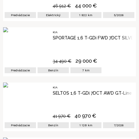
44 000
€
46 912
€
Predvádzacie
Elektrický
1 922
km
5/2026
KIA
SPORTAGE 1,6 T-GDi FWD 7DCT SILVER
29 000
€
34 490
€
Predvádzacie
Benzín
7
km
KIA
SELTOS 1,6 T-GDi 7DCT AWD GT-Line 1
40 970
€
41 970
€
Predvádzacie
Benzín
1 128
km
7/2026