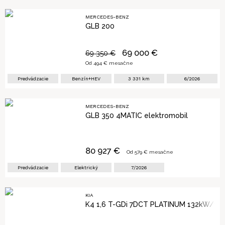
MERCEDES-BENZ
GLB 200
69 000
€
69 350
€
Od
494
€ mesačne
Predvádzacie
Benzín+HEV
3 331
km
6/2026
MERCEDES-BENZ
GLB 350 4MATIC elektromobil
80 927
€
Od
579
€ mesačne
Predvádzacie
Elektrický
7/2026
KIA
K4 1,6 T-GDi 7DCT PLATINUM 132kW/18