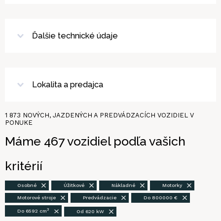
Ďalšie technické údaje
Lokalita a predajca
1 873
NOVÝCH, JAZDENÝCH A PREDVÁDZACÍCH VOZIDIEL V
PONUKE
Máme
467
vozidiel
podľa vašich
kritérií
Osobné
Úžitkové
Nákladné
Motorky
Motorové stroje
Predvádzacie
Do 800000 €
3
Do 6592 cm
Od 620 kW