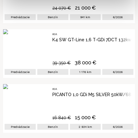
21 000
€
24 070
€
Predvádzacie
Benzín
941
km
6/2026
KIA
K4 SW GT-Line 1,6 T-GDi 7DCT 132kw/1
38 000
€
39 350
€
Predvádzacie
Benzín
1 176
km
6/2026
KIA
PICANTO 1,0 GDi M5 SILVER 50kW/68k
15 000
€
16 840
€
Predvádzacie
Benzín
2 934
km
6/2026