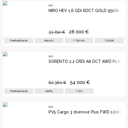
KIA
NIRO HEV 1,6 GDi 6DCT GOLD 95kW/129
28 000
€
33 750
€
Predvádzacie
Benzín
1 700
km
7/2026
KIA
SORENTO 2,2 CRDi A8 DCT AWD PLATIN
54 000
€
62 360
€
Predvádzacie
Nafta
7
km
KIA
PV5 Cargo 3 dverové Plus FWD 120kW/1