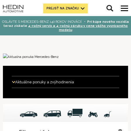
PREJSŤ NA ZNAČKU
OSLÁVTE S MERCEDES-BENZ 140 ROKOV INOVÁCIÍ
•
Pri kúpe nového vozidla
teraz získate
4-ročný servis a 4-ročnú záruku v cene vášho vysnívaného
modelu
Aktuálne ponuky a zvýhodnenia