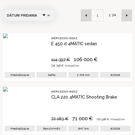
DÁTUM PRIDANIA
z
24
NÁZOV
CENA
MERCEDES-BENZ
E 450 d 4MATIC sedan
PRVÉ PRIHLÁSENIE
106 000
€
114 397
€
KILOMETRE
Od
758
€ mesačne
Predvádzacie
Nafta
2 518
km
6/2026
MERCEDES-BENZ
CLA 220 4MATIC Shooting Brake
71 000
€
72 183
€
Od
508
€ mesačne
Predvádzacie
Benzín+HEV
847
km
6/2026