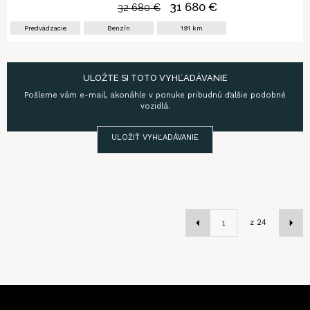
31 680
€
32 680
€
Predvádzacie
Benzín
191
km
ULOŽTE SI TOTO VYHĽADÁVANIE
Pošleme vám e-mail, akonáhle v ponuke pribudnú ďalšie podobné
vozidlá.
ULOŽIŤ VYHĽADÁVANIE
z
24