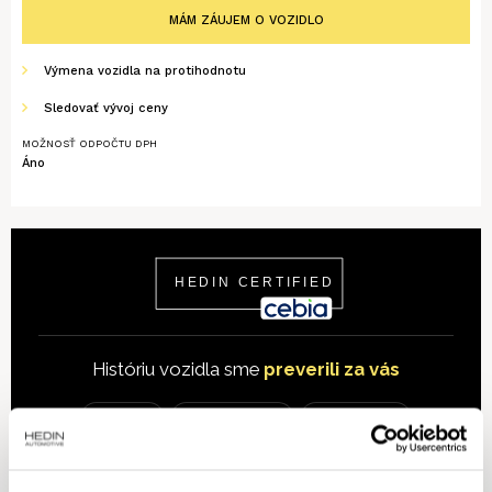
MÁM ZÁUJEM O VOZIDLO
Výmena vozidla na protihodnotu
Sledovať vývoj ceny
MOŽNOSŤ ODPOČTU DPH
Áno
Históriu vozidla sme
preverili za vás
Stav km
História vozidla
Pôvod vozidla