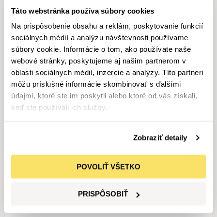
Táto webstránka používa súbory cookies
DOPLŇUJÚCE INFORMÁCIE
Na vozidlo sa vzťahuje predĺžená záruka 5 rokov alebo 200 000
Na prispôsobenie obsahu a reklám, poskytovanie funkcií
km od prvého prihlásenia vozidla.
sociálnych médií a analýzu návštevnosti používame
Záruka do 29.05.29, autorizovaná servisná história, krajina pôvodu
súbory cookie. Informácie o tom, ako používate naše
SK
webové stránky, poskytujeme aj našim partnerom v
oblasti sociálnych médií, inzercie a analýzy. Títo partneri
môžu príslušné informácie skombinovať s ďalšími
Sériová výbava vozidla
JEEP Renegade 1.5 e-
údajmi, ktoré ste im poskytli alebo ktoré od vás získali,
Hybrid LIMITED
keď ste používali ich služby.
Kód výbavy
Popis výbavy
Zobraziť detaily
008
Diaľkové ovládanie centrálneho zamykania
011
Výškovo a osovo nastaviteľný volant
POVOLIŤ VŠETKO
023
Elektricky ovládané zadné okná
026
Elektrická parkovacia brzda
PRISPÔSOBIŤ
041
Elektricky ovládané a vyhrievané spätné zrkadlá
051
Automatické rozsvietenie svetlometov