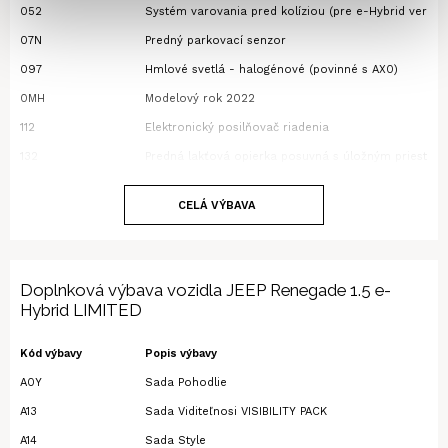
052
Systém varovania pred kolíziou (pre e-Hybrid verzie)
07N
Predný parkovací senzor
097
Hmlové svetlá - halogénové (povinné s AX0)
0MH
Modelový rok 2022
112
Elektronický posilňovač riadenia
132
Predná lakťová opierka posuvná s úložným priestor
140
Dvojzónová automatická klimatizácia
CELÁ VÝBAVA
198
Výškovo nastaviteľné predné bezpečnostné pásy
1GD
Dvojí tlak v pneumatikách - optimalizace tlaku v pne
1H7
Coast down and run-in optimization
Doplnková výbava vozidla
JEEP Renegade 1.5 e-
1J6
Kotúčové brzdy s nízkym odporom
Hybrid LIMITED
1M6
17" kolesá z ľahkých zliatin
Kód výbavy
Popis výbavy
228
Centrálne uzamykanie
A0Y
Sada Pohodlie
264
Trojbodové bezpečnostné pásy zadných sedadiel
A13
Sada Viditeľnosi VISIBILITY PACK
316
Zadná parkovacia kamera
A14
Sada Style
347
Dažďový senzor