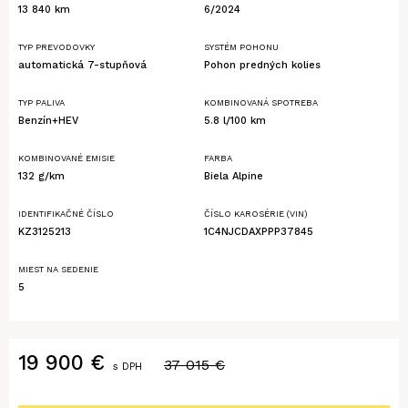
13 840 km
6/2024
TYP PREVODOVKY
SYSTÉM POHONU
automatická 7-stupňová
Pohon predných kolies
TYP PALIVA
KOMBINOVANÁ SPOTREBA
Benzín+HEV
5.8 l/100 km
KOMBINOVANÉ EMISIE
FARBA
132 g/km
Biela Alpine
IDENTIFIKAČNÉ ČÍSLO
ČÍSLO KAROSÉRIE (VIN)
KZ3125213
1C4NJCDAXPPP37845
MIEST NA SEDENIE
5
19 900
€
37 015
€
s DPH