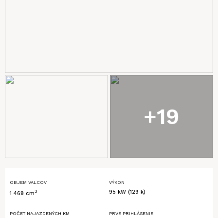
+19
OBJEM VALCOV
VÝKON
3
95 kW (129 k)
1 469 cm
POČET NAJAZDENÝCH KM
PRVÉ PRIHLÁSENIE