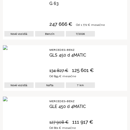
G 63
247 666
€
Od
1 772
€ mesačne
Nové vozidlá
Benzín
7/2026
MERCEDES-BENZ
GLS 450 d 4MATIC
125 601
€
134 827
€
Od
899
€ mesačne
Nové vozidlá
Nafta
7
km
MERCEDES-BENZ
GLE 450 d 4MATIC
111 917
€
127 908
€
Od
801
€ mesačne