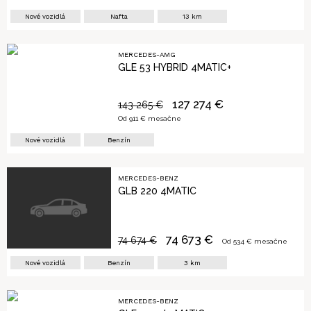
Nové vozidlá
Nafta
13
km
MERCEDES-AMG
GLE 53 HYBRID 4MATIC+
127 274
€
143 265
€
Od
911
€ mesačne
Nové vozidlá
Benzín
MERCEDES-BENZ
GLB 220 4MATIC
74 673
€
74 674
€
Od
534
€ mesačne
Nové vozidlá
Benzín
3
km
MERCEDES-BENZ