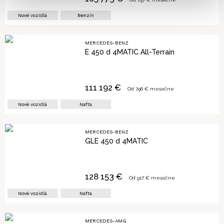
Nové vozidlá
Benzín
MERCEDES-BENZ
E 450 d 4MATIC All-Terrain
111 192
€
Od
796
€ mesačne
Nové vozidlá
Nafta
MERCEDES-BENZ
GLE 450 d 4MATIC
128 153
€
Od
917
€ mesačne
Nové vozidlá
Nafta
MERCEDES-AMG