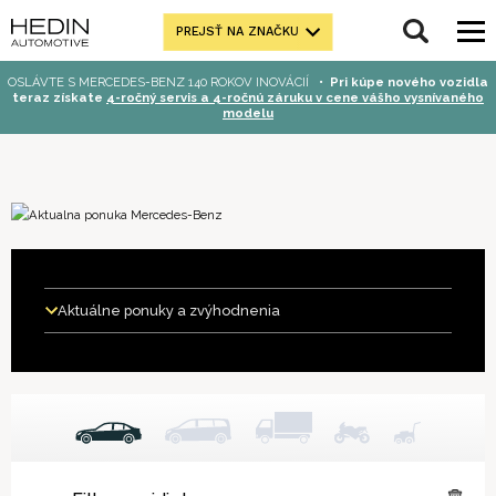
PREJSŤ NA ZNAČKU
OSLÁVTE S MERCEDES-BENZ 140 ROKOV INOVÁCIÍ
•
Pri kúpe nového vozidla
teraz získate
4-ročný servis a 4-ročnú záruku v cene vášho vysnívaného
modelu
Aktuálne ponuky a zvýhodnenia