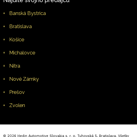
Nájdite svojho predajcu
+
Banská Bystrica
+
Bratislava
+
Košice
+
Michalovce
+
Nitra
+
Nové Zámky
+
Prešov
+
Zvolen
© 2026 Hedin Automotive Slovakia s. r. o. Tuhovská 5, Bratislava. Všetky