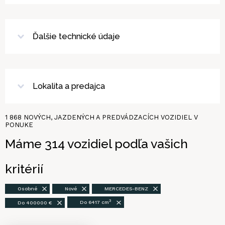
Ďalšie technické údaje
Lokalita a predajca
1 868
NOVÝCH, JAZDENÝCH A PREDVÁDZACÍCH VOZIDIEL V
PONUKE
Máme
314
vozidiel
podľa vašich
kritérií
Osobné
Nové
MERCEDES-BENZ
3
Do 400000 €
Do 6417 cm