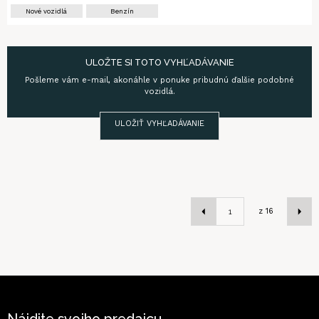
Nové vozidlá
Benzín
ULOŽTE SI TOTO VYHĽADÁVANIE
Pošleme vám e-mail, akonáhle v ponuke pribudnú ďalšie podobné
vozidlá.
ULOŽIŤ VYHĽADÁVANIE
z
16