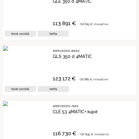
GLE 350 d 4MATIC
113 891
€
Od
815
€ mesačne
Nové vozidlá
Nafta
MERCEDES-BENZ
GLS 350 d 4MATIC
123 172
€
Od
881
€ mesačne
Nové vozidlá
Nafta
MERCEDES-AMG
CLE 53 4MATIC+ kupé
116 730
€
Od
835
€ mesačne