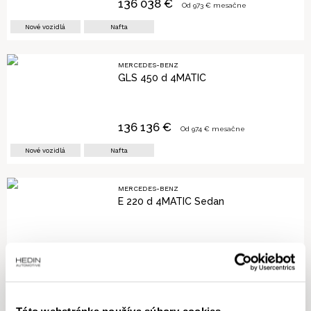
136 038
€
Od
973
€ mesačne
Nové vozidlá
Nafta
MERCEDES-BENZ
GLS 450 d 4MATIC
136 136
€
Od
974
€ mesačne
Nové vozidlá
Nafta
MERCEDES-BENZ
E 220 d 4MATIC Sedan
87 120
€
Od
623
€ mesačne
Nové vozidlá
Nafta
Táto webstránka používa súbory cookies