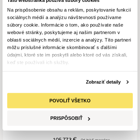
MERCEDES-BENZ
GLC 220 d 4MATIC kupé
Na prispôsobenie obsahu a reklám, poskytovanie funkcií
sociálnych médií a analýzu návštevnosti používame
súbory cookie. Informácie o tom, ako používate naše
85 983
€
Od
615
€ mesačne
webové stránky, poskytujeme aj našim partnerom v
Nové vozidlá
Nafta
oblasti sociálnych médií, inzercie a analýzy. Títo partneri
môžu príslušné informácie skombinovať s ďalšími
údajmi, ktoré ste im poskytli alebo ktoré od vás získali,
MERCEDES-BENZ
GLC 200 d 4MATIC kupé
keď ste používali ich služby.
Zobraziť detaily
72 895
€
Od
522
€ mesačne
Nové vozidlá
Nafta
POVOLIŤ VŠETKO
MERCEDES-BENZ
E 450 4MATIC sedan
PRISPÔSOBIŤ
105 773
€
Od
757
€ mesačne