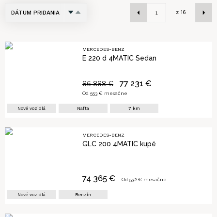
DÁTUM PRIDANIA
z
16
NÁZOV
CENA
MERCEDES-BENZ
E 220 d 4MATIC Sedan
PRVÉ PRIHLÁSENIE
77 231
€
86 888
€
KILOMETRE
Od
553
€ mesačne
Nové vozidlá
Nafta
7
km
MERCEDES-BENZ
GLC 200 4MATIC kupé
74 365
€
Od
532
€ mesačne
Nové vozidlá
Benzín