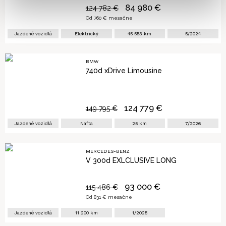
84 980
€
124 782
€
Od
760
€ mesačne
Jazdené vozidlá
Elektrický
45 553
km
5/2024
BMW
740d xDrive Limousine
124 779
€
149 795
€
Jazdené vozidlá
Nafta
25
km
7/2026
MERCEDES-BENZ
V 300d EXLCLUSIVE LONG
93 000
€
115 486
€
Od
831
€ mesačne
Jazdené vozidlá
11 200
km
1/2025