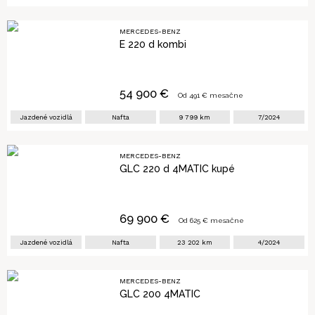
MERCEDES-BENZ
E 220 d kombi
54 900
€
Od
491
€ mesačne
Jazdené vozidlá
Nafta
9 799
km
7/2024
MERCEDES-BENZ
GLC 220 d 4MATIC kupé
69 900
€
Od
625
€ mesačne
Jazdené vozidlá
Nafta
23 202
km
4/2024
MERCEDES-BENZ
GLC 200 4MATIC