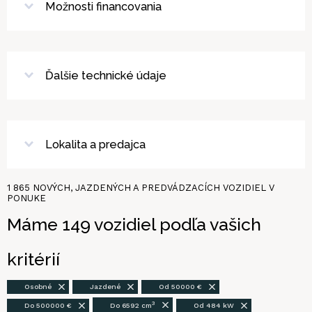
Možnosti financovania
Ďalšie technické údaje
Lokalita a predajca
1 865
NOVÝCH, JAZDENÝCH A PREDVÁDZACÍCH VOZIDIEL V
PONUKE
Máme
149
vozidiel
podľa vašich
kritérií
Osobné
Jazdené
Od 50000 €
3
Do 500000 €
Do 6592 cm
Od 484 kW