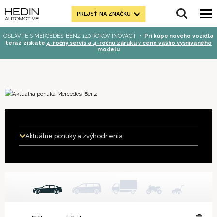
PREJSŤ NA ZNAČKU
OSLÁVTE S MERCEDES-BENZ 140 ROKOV INOVÁCIÍ
•
Pri kúpe nového vozidla
teraz získate
4-ročný servis a 4-ročnú záruku v cene vášho vysnívaného
modelu
Aktuálne ponuky a zvýhodnenia