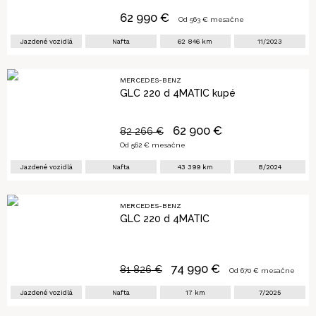
62 990
€
Od
563
€ mesačne
Jazdené vozidlá
Nafta
62 846
km
11/2023
MERCEDES-BENZ
GLC 220 d 4MATIC kupé
62 900
€
82 266
€
Od
562
€ mesačne
Jazdené vozidlá
Nafta
43 399
km
8/2024
MERCEDES-BENZ
GLC 220 d 4MATIC
74 990
€
81 826
€
Od
670
€ mesačne
Jazdené vozidlá
Nafta
17
km
7/2025