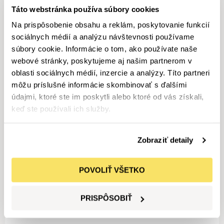
Táto webstránka používa súbory cookies
MERCEDES-AMG
Na prispôsobenie obsahu a reklám, poskytovanie funkcií
GLE 53 4MATIC+
sociálnych médií a analýzu návštevnosti používame
súbory cookie. Informácie o tom, ako používate naše
webové stránky, poskytujeme aj našim partnerom v
54 980
€
Od
491
€ mesačne
oblasti sociálnych médií, inzercie a analýzy. Títo partneri
Jazdené vozidlá
Benzín
113 406
km
2/2021
môžu príslušné informácie skombinovať s ďalšími
údajmi, ktoré ste im poskytli alebo ktoré od vás získali,
keď ste používali ich služby.
MERCEDES-AMG
GLE 53 4MATIC+
Zobraziť detaily
79 980
€
Od
715
€ mesačne
POVOLIŤ VŠETKO
Jazdené vozidlá
Benzín
48 129
km
1/2023
MERCEDES-BENZ
PRISPÔSOBIŤ
EQE 500 4MATIC SUV