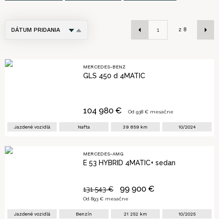
DÁTUM PRIDANIA
z
8
NÁZOV
CENA
MERCEDES-BENZ
GLS 450 d 4MATIC
PRVÉ PRIHLÁSENIE
KILOMETRE
104 980
€
Od
938
€ mesačne
Jazdené vozidlá
Nafta
39 859
km
10/2024
MERCEDES-AMG
E 53 HYBRID 4MATIC+ sedan
99 900
€
131 543
€
Od
893
€ mesačne
Jazdené vozidlá
Benzín
21 252
km
10/2025