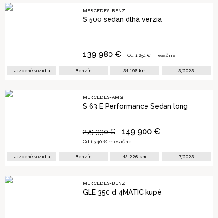
MERCEDES-BENZ
S 500 sedan dlhá verzia
139 980
€
Od
1 251
€ mesačne
Jazdené vozidlá
Benzín
34 196
km
3/2023
MERCEDES-AMG
S 63 E Performance Sedan long
149 900
€
279 330
€
Od
1 340
€ mesačne
Jazdené vozidlá
Benzín
43 226
km
7/2023
MERCEDES-BENZ
GLE 350 d 4MATIC kupé