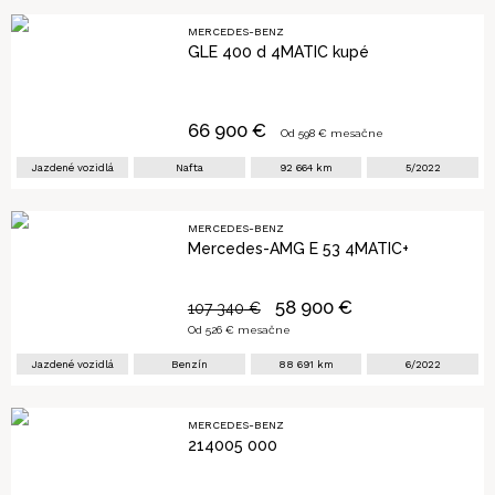
MERCEDES-BENZ
GLE 400 d 4MATIC kupé
66 900
€
Od
598
€ mesačne
Jazdené vozidlá
Nafta
92 664
km
5/2022
MERCEDES-BENZ
Mercedes-AMG E 53 4MATIC+
58 900
€
107 340
€
Od
526
€ mesačne
Jazdené vozidlá
Benzín
88 691
km
6/2022
MERCEDES-BENZ
214005 000