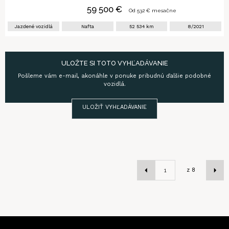
59 500
€
Od
532
€ mesačne
Jazdené vozidlá
Nafta
52 534
km
8/2021
ULOŽTE SI TOTO VYHĽADÁVANIE
Pošleme vám e-mail, akonáhle v ponuke pribudnú ďalšie podobné
vozidlá.
ULOŽIŤ VYHĽADÁVANIE
z
8