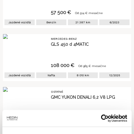
57 500
€
Od
514
€ mesačne
Jazdené vozidlá
Benzín
21 387
km
6/2023
MERCEDES-BENZ
GLS 450 d 4MATIC
108 000
€
Od
965
€ mesačne
Jazdené vozidlá
Nafta
8 010
km
12/2025
OSTATNÉ
GMC YUKON DENALI 6,2 V8 LPG
61 990
€
Jazdené vozidlá
Benzín + LPG
75 747
km
2/2022