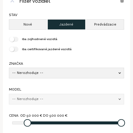
Filter vozidiel
STAV
Iba zvýhodnené vozidlá
Iba certifikované jazdené vozidlá
ZNAČKA
-- Nerozhoduje --
MODEL
-- Nerozhoduje --
CENA: OD
50 000
€ DO
500 000
€