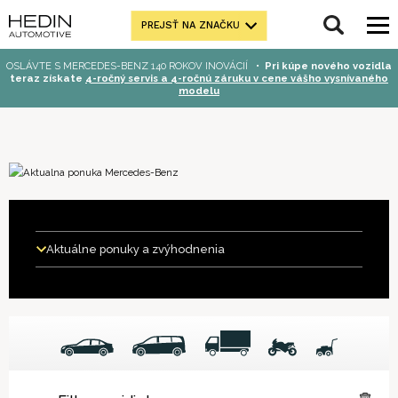
PREJSŤ NA ZNAČKU
OSLÁVTE S MERCEDES-BENZ 140 ROKOV INOVÁCIÍ
•
Pri kúpe nového vozidla
teraz získate
4-ročný servis a 4-ročnú záruku v cene vášho vysnívaného
modelu
Aktuálne ponuky a zvýhodnenia