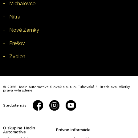
+
Michalovce
+
Nitra
+
Nové Zámky
+
Prešov
+
Zvolen
© 2026 Hedin Automotive Slovakia s. r. o. Tuhovská 5, Bratislava. Všetky
práva vyhradené.
Sledujte nás
O skupine Hedin
Právne informácie
Automotive