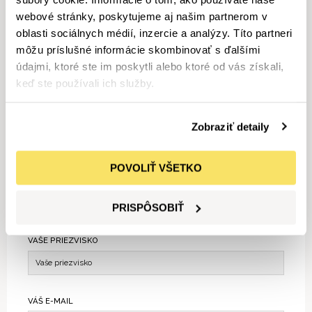
vyhľadávaní.
webové stránky, poskytujeme aj našim partnerom v
Náš predajný tím sa s Vami čoskoro spojí a pomôže Vám nájsť vozidlo
oblasti sociálnych médií, inzercie a analýzy. Títo partneri
podľa Vašich predstáv.
môžu príslušné informácie skombinovať s ďalšími
údajmi, ktoré ste im poskytli alebo ktoré od vás získali,
Váš výber:
Osobné
Úžitkové
Nákladné
keď ste používali ich služby.
Motorky
Motorové stroje
MERCEDES-BENZ
3
GLE kupé
Do 800000 €
Do 6592 cm
Zobraziť detaily
Od 620 kW
Resetovať filter
POVOLIŤ VŠETKO
VAŠE MENO
PRISPÔSOBIŤ
VAŠE PRIEZVISKO
VÁŠ E-MAIL