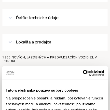
Ďalšie technické údaje
Lokalita a predajca
1 865
NOVÝCH, JAZDENÝCH A PREDVÁDZACÍCH VOZIDIEL V
PONUKE
Nenašli sme žiadne vozidlo podľa
vašich kritérií
Táto webstránka používa súbory cookies
Na prispôsobenie obsahu a reklám, poskytovanie funkcií
sociálnych médií a analýzu návštevnosti používame
Nenašli ste, čo ste hľadali? Nevadí! Pošlite nám informácie o svojom
súbory cookie. Informácie o tom, ako používate naše